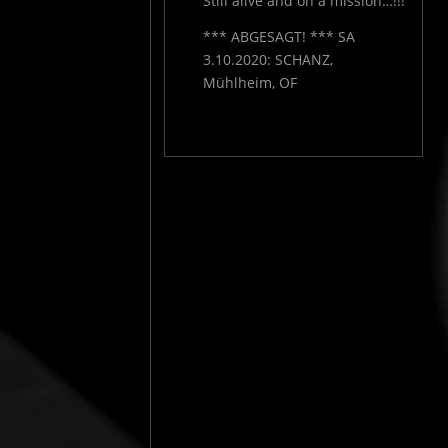
Still alive and on a mission…!!!
*** ABGESAGT! *** SA
3.10.2020: SCHANZ,
Mühlheim, OF