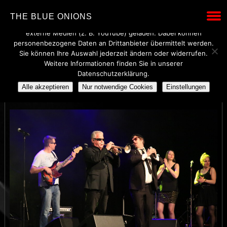
Wir verwenden technisch notwendige Cookies, um den Betrieb
THE BLUE ONIONS
dieser Website sicherzustellen. Mit Ihrer Einwilligung werden
externe Medien (z. B. YouTube) geladen. Dabei können
personenbezogene Daten an Drittanbieter übermittelt werden.
Sie können Ihre Auswahl jederzeit ändern oder widerrufen.
Weitere Informationen finden Sie in unserer
5W1A0969
Datenschutzerklärung.
Alle akzeptieren
Nur notwendige Cookies
Einstellungen