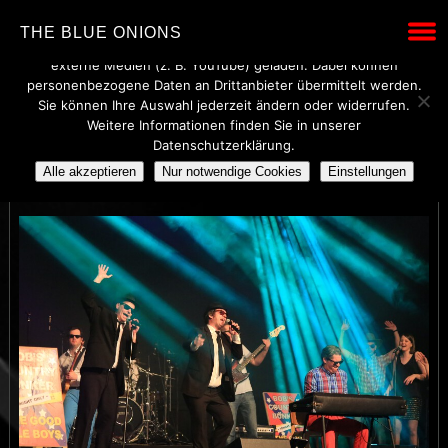
Wir verwenden technisch notwendige Cookies, um den Betrieb
THE BLUE ONIONS
dieser Website sicherzustellen. Mit Ihrer Einwilligung werden
externe Medien (z. B. YouTube) geladen. Dabei können
personenbezogene Daten an Drittanbieter übermittelt werden.
Sie können Ihre Auswahl jederzeit ändern oder widerrufen.
Weitere Informationen finden Sie in unserer
5W1A1166
Datenschutzerklärung.
Alle akzeptieren
Nur notwendige Cookies
Einstellungen