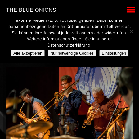
Wir verwenden technisch notwendige Cookies, um den Betrieb
THE BLUE ONIONS
dieser Website sicherzustellen. Mit Ihrer Einwilligung werden
externe Medien (z. B. YouTube) geladen. Dabei können
personenbezogene Daten an Drittanbieter übermittelt werden.
Sie können Ihre Auswahl jederzeit ändern oder widerrufen.
Weitere Informationen finden Sie in unserer
BLUE ONIONS
Datenschutzerklärung.
Alle akzeptieren
Nur notwendige Cookies
Einstellungen