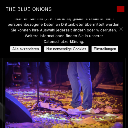
Wir verwenden technisch notwendige Cookies, um den Betrieb
THE BLUE ONIONS
dieser Website sicherzustellen. Mit Ihrer Einwilligung werden
externe Medien (z. B. YouTube) geladen. Dabei können
personenbezogene Daten an Drittanbieter übermittelt werden.
Sie können Ihre Auswahl jederzeit ändern oder widerrufen.
Weitere Informationen finden Sie in unserer
16
Datenschutzerklärung.
Alle akzeptieren
Nur notwendige Cookies
Einstellungen