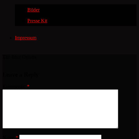
Bilder
Presse Kit
Impressum
The Blue Onions
Leave a Reply
Kommentar
*
Name
*