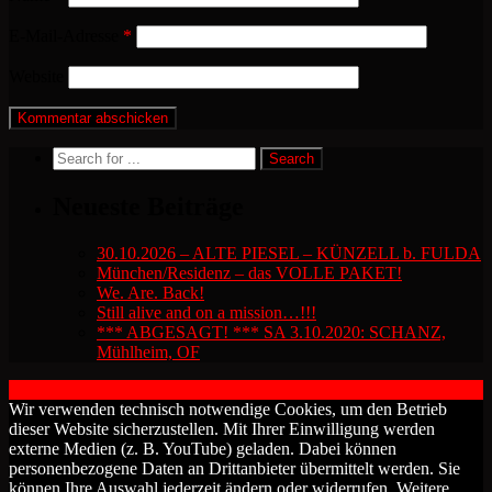
E-Mail-Adresse
*
Website
Neueste Beiträge
30.10.2026 – ALTE PIESEL – KÜNZELL b. FULDA
München/Residenz – das VOLLE PAKET!
We. Are. Back!
Still alive and on a mission…!!!
*** ABGESAGT! *** SA 3.10.2020: SCHANZ,
Mühlheim, OF
2018 by The Blue Onions - Impressum & Datenschutzerklärung -
Wir verwenden technisch notwendige Cookies, um den Betrieb
dieser Website sicherzustellen. Mit Ihrer Einwilligung werden
externe Medien (z. B. YouTube) geladen. Dabei können
personenbezogene Daten an Drittanbieter übermittelt werden. Sie
können Ihre Auswahl jederzeit ändern oder widerrufen. Weitere