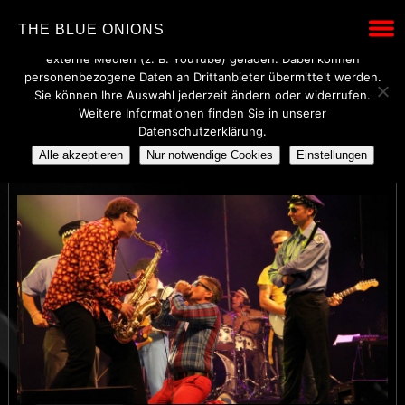
Wir verwenden technisch notwendige Cookies, um den Betrieb
THE BLUE ONIONS
dieser Website sicherzustellen. Mit Ihrer Einwilligung werden
externe Medien (z. B. YouTube) geladen. Dabei können
personenbezogene Daten an Drittanbieter übermittelt werden.
Sie können Ihre Auswahl jederzeit ändern oder widerrufen.
Weitere Informationen finden Sie in unserer
BARTENDER
Datenschutzerklärung.
Alle akzeptieren
Nur notwendige Cookies
Einstellungen