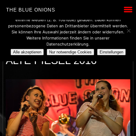
Wir verwenden technisch notwendige Cookies, um den Betrieb
THE BLUE ONIONS
dieser Website sicherzustellen. Mit Ihrer Einwilligung werden
externe Medien (z. B. YouTube) geladen. Dabei können
personenbezogene Daten an Drittanbieter übermittelt werden.
Sie können Ihre Auswahl jederzeit ändern oder widerrufen.
Weitere Informationen finden Sie in unserer
BLUE ONIONS LIVE @
Datenschutzerklärung.
Alle akzeptieren
Nur notwendige Cookies
Einstellungen
ALTE PIESEL 2016